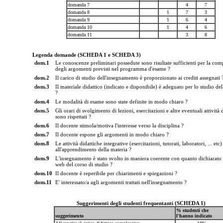
domanda 7
4
7
domanda 8
1
7
3
domanda 9
1
6
4
domanda 10
1
4
6
domanda 11
3
8
Legenda domande (SCHEDA 1 e SCHEDA 3)
dom.1
Le conoscenze preliminari possedute sono risultate sufficienti per la co
degli argomenti previsti nel programma d'esame ?
dom.2
Il carico di studio dell'insegnamento è proporzionato ai crediti assegnati 
dom.3
Il materiale didattico (indicato e disponibile) è adeguato per lo studio del
?
dom.4
Le modalità di esame sono state definite in modo chiaro ?
dom.5
Gli orari di svolgimento di lezioni, esercitazioni e altre eventuali attività 
sono rispettati ?
dom.6
Il docente stimola/motiva l'interesse verso la disciplina ?
dom.7
Il docente espone gli argomenti in modo chiaro ?
dom.8
Le attività didattiche integrative (esercitazioni, tutorati, laboratori, ... etc)
all'apprendimento della materia ?
dom.9
L'insegnamento è stato svolto in maniera coerente con quanto dichiarato s
web del corso di studio ?
dom.10
Il docente è reperibile per chiarimenti e spiegazioni ?
dom.11
E' interessato/a agli argomenti trattati nell'insegnamento ?
Suggerimenti degli studenti frequentanti (SCHEDA 1)
% studenti che
suggerimento
l'hanno indicato