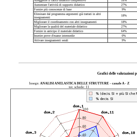
Alleggerire il carico didattico complessivo
18%
Aumentare l'attività di supporto didattico
27%
Fornire più conoscenze di base
9%
Eliminare dal programma argomenti già trattati in altri
18%
insegnamenti
Migliorare il coordinamento con altri insegnamenti
18%
Migliorare la qualità del materiale didattico
27%
Fornire in anticipo il materiale didattico
64%
Inserire prove d'esame intermedie
0%
Attivare insegnamenti serali
9%
Grafici delle valutazioni
Insegn:
ANALISI ANELASTICA DELLE STRUTTURE - canale A - Z
tot. schede: 11