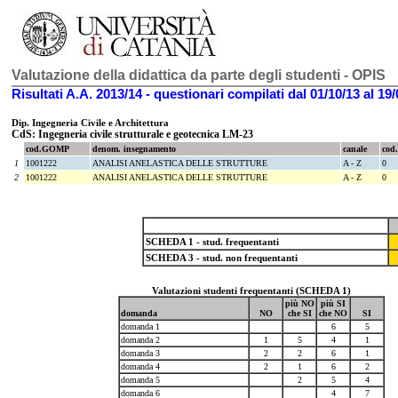
Valutazione della didattica da parte degli studenti - OPIS
Risultati A.A. 2013/14
- questionari compilati dal 01/10/13 al 19/
Dip. Ingegneria Civile e Architettura
CdS:
Ingegneria civile strutturale e geotecnica LM-23
cod.GOMP
denom. insegnamento
canale
cod
1
1001222
ANALISI ANELASTICA DELLE STRUTTURE
A - Z
0
2
1001222
ANALISI ANELASTICA DELLE STRUTTURE
A - Z
0
SCHEDA 1 - stud. frequentanti
SCHEDA 3 - stud. non frequentanti
Valutazioni studenti frequentanti (SCHEDA 1)
più NO
più SI
domanda
NO
che SI
che NO
SI
domanda 1
6
5
domanda 2
1
5
4
1
domanda 3
2
2
6
1
domanda 4
2
1
6
2
domanda 5
2
5
4
domanda 6
4
7