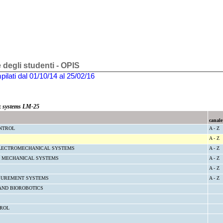
e degli studenti - OPIS
ilati dal 01/10/14 al 25/02/16
x systems LM-25
canale
NTROL
A - Z
A - Z
ELECTROMECHANICAL SYSTEMS
A - Z
F MECHANICAL SYSTEMS
A - Z
A - Z
SUREMENT SYSTEMS
A - Z
AND BIOROBOTICS
TROL