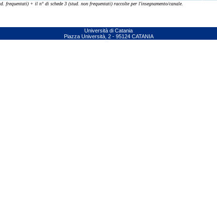
. frequentati) + il n° di schede 3 (stud. non frequentati) raccolte per l'insegnamento/canale.
Università di Catania
Piazza Università, 2 - 95124 CATANIA