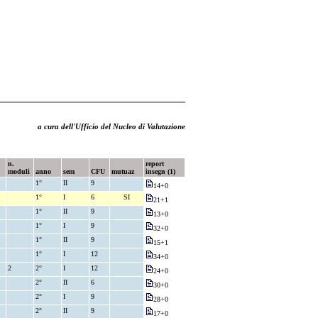
a cura dell'Ufficio del Nucleo di Valutazione
n.
report
moduli
anno
sem
CFU
mutuaz
insegn (1)
1°
II
9
14+0
1°
I
6
SI
21+1
1°
II
9
13+0
1°
I
9
32+0
1°
II
9
15+1
1°
I
12
34+0
2
2°
I
12
24+0
2°
II
6
30+0
2°
I
9
28+0
2°
II
9
17+0