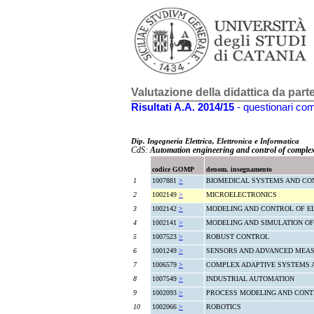
Valutazione della didattica da part
Risultati A.A. 2014/15
- questionari comp
Dip. Ingegneria Elettrica, Elettronica e Informatica
CdS:
Automation engineering and control of comple
codice GOMP
denom. insegnamento
1
1007881
>
BIOMEDICAL SYSTEMS AND CO
2
1002149
>
MICROELECTRONICS
3
1002142
>
MODELING AND CONTROL OF 
4
1002141
>
MODELING AND SIMULATION O
5
1007523
>
ROBUST CONTROL
6
1001249
>
SENSORS AND ADVANCED MEA
7
1006579
>
COMPLEX ADAPTIVE SYSTEMS 
8
1007549
>
INDUSTRIAL AUTOMATION
9
1002093
>
PROCESS MODELING AND CON
10
1002066
>
ROBOTICS