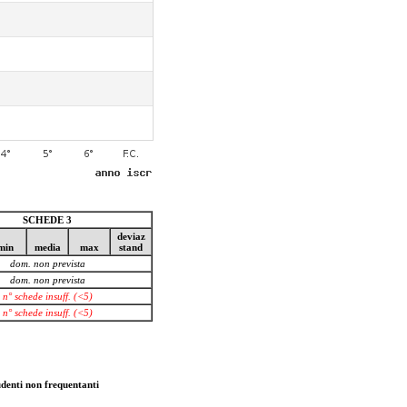
SCHEDE 3
deviaz
min
media
max
stand
dom. non prevista
dom. non prevista
n° schede insuff. (<5)
n° schede insuff. (<5)
denti non frequentanti