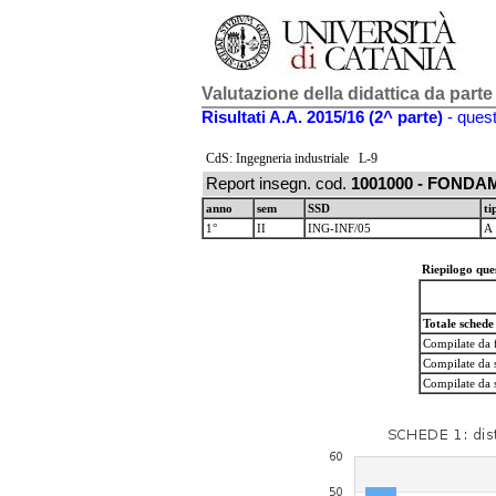
Valutazione della didattica da parte
Risultati A.A. 2015/16 (2^ parte)
- quest
CdS: Ingegneria industriale L-9
Report insegn. cod.
1001000 - FONDA
anno
sem
SSD
ti
1°
II
ING-INF/05
A
Riepilogo ques
Totale schede
Compilate da
Compilate da s
Compilate da s