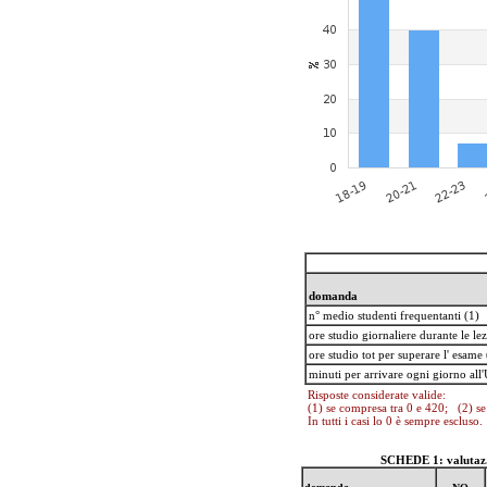
domanda
n° medio studenti frequentanti (1)
ore studio giornaliere durante le lez
ore studio tot per superare l' esame 
minuti per arrivare ogni giorno all'
Risposte considerate valide:
(1) se compresa tra 0 e 420; (2) se
In tutti i casi lo 0 è sempre escluso.
SCHEDE 1: valutaz. 