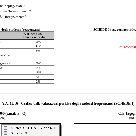
nti e spiegazioni ?
tati nell'insegnamento ?
 dell'insegnamento?
egli studenti frequentanti
SCHEDE 3: suggerimenti degl
% studenti che
l'hanno indicato
o
10%
41%
n° schede i
39%
tati in altri
segnamenti
20%
co
14%
16%
5%
2%
A.A. 15/16 - Grafico delle valutazioni positive degli studenti frequentanti (SCHEDE 1)
000 (canale F - O)
CdS
Ingegn
 88)
(tot.