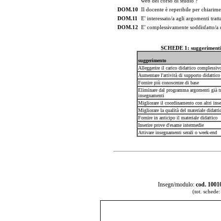
web del corso di studio ?
DOM.10
Il docente è reperibile per chiarime
DOM.11
E' interessato/a agli argomenti trat
DOM.12
E' complessivamente soddisfatto/a
SCHEDE 1: suggerimenti d
suggerimento
Alleggerire il carico didattico complessiv
Aumentare l'attività di supporto didattico
Fornire più conoscenze di base
Eliminare dal programma argomenti già trat
insegnamenti
Migliorare il coordinamento con altri in
Migliorare la qualità del materiale didatti
Fornire in anticipo il materiale didattico
Inserire prove d'esame intermedie
Attivare insegnamenti serali o week-end
Insegn/modulo:
cod. 1001
(tot. schede: