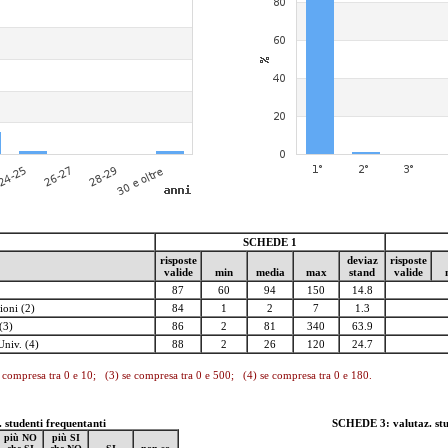
SCHEDE 1
risposte
deviaz
risposte
valide
min
media
max
stand
valide
87
60
94
150
14.8
ioni (2)
84
1
2
7
1.3
(3)
86
2
81
340
63.9
Univ. (4)
88
2
26
120
24.7
 compresa tra 0 e 10; (3) se compresa tra 0 e 500; (4) se compresa tra 0 e 180.
studenti frequentanti
SCHEDE 3: valutaz. stu
più NO
più SI