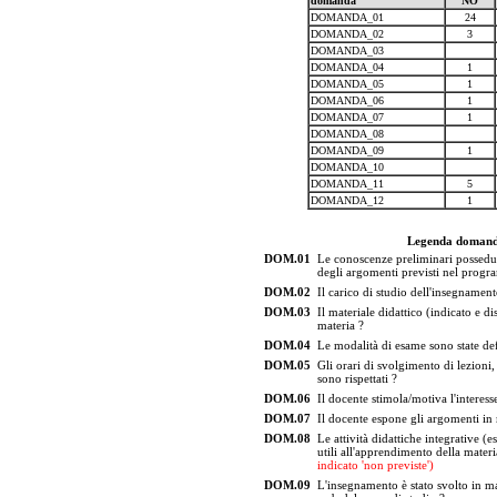
domanda
NO
DOMANDA_01
24
DOMANDA_02
3
DOMANDA_03
DOMANDA_04
1
DOMANDA_05
1
DOMANDA_06
1
DOMANDA_07
1
DOMANDA_08
DOMANDA_09
1
DOMANDA_10
DOMANDA_11
5
DOMANDA_12
1
Legenda domand
DOM.01
Le conoscenze preliminari possedut
degli argomenti previsti nel prog
DOM.02
Il carico di studio dell'insegnament
DOM.03
Il materiale didattico (indicato e d
materia ?
DOM.04
Le modalità di esame sono state de
DOM.05
Gli orari di svolgimento di lezioni, 
sono rispettati ?
DOM.06
Il docente stimola/motiva l'interesse
DOM.07
Il docente espone gli argomenti in
DOM.08
Le attività didattiche integrative (es
utili all'apprendimento della mater
indicato 'non previste')
DOM.09
L'insegnamento è stato svolto in ma