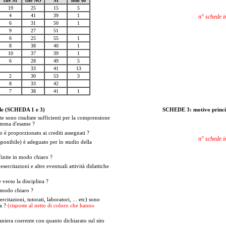
che SI
che NO
SI
non so
19
25
15
5
4
41
39
1
n° schede i
6
31
50
1
9
27
51
6
25
55
1
8
38
40
1
10
37
39
1
6
28
49
5
33
41
13
2
30
53
3
8
33
42
7
38
41
1
e (SCHEDA 1 e 3)
SCHEDE 3: motivo princip
e sono risultate sufficienti per la comprensione
ramma d'esame ?
o è proporzionato ai crediti assegnati ?
n° schede i
isponibile) è adeguato per lo studio della
finite in modo chiaro ?
esercitazioni e altre eventuali attività didattiche
 verso la disciplina ?
 modo chiaro ?
ercitazioni, tutorati, laboratori, ... etc) sono
ia ?
(risposte al netto di coloro che hanno
niera coerente con quanto dichiarato sul sito