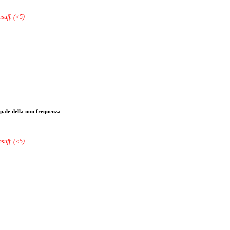
nsuff. (<5)
ale della non frequenza
nsuff. (<5)