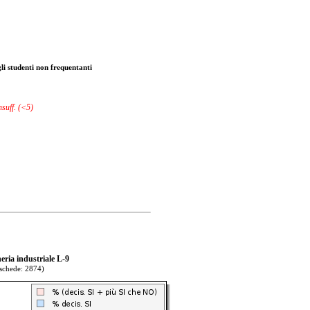
i studenti non frequentanti
nsuff. (<5)
eria industriale L-9
 schede: 2874)