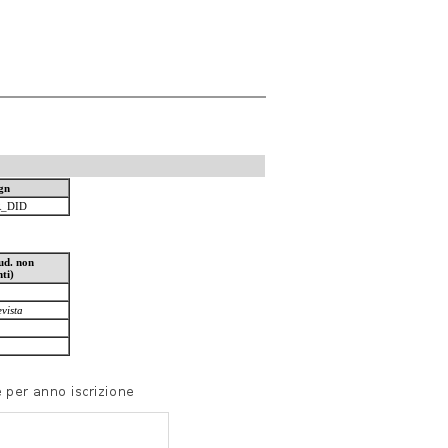
gn
_DID
ud. non
ti)
vista