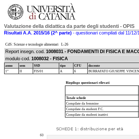
Valutazione della didattica da parte degli studenti - OPIS
Risultati A.A. 2015/16 (2^ parte)
- questionari compilati dal 11/12/
CdS: Scienze e tecnologie alimentari L-26
Report insegn. cod.
1008031 - FONDAMENTI DI FISICA E MAC
modulo cod.
1008032 - FISICA
anno
sem
SSD
tipo
CFU
docente
1°
II
FIS/01
A
6
BURRAFATO GIUSEPPE VINCE
Riepilogo questionari rilevati
Totale schede
Compilate da femmine
Compilate da studenti F.C.
Compilate da studenti inattivi