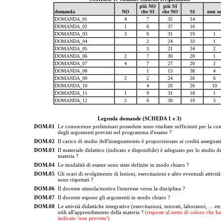
più NO
più SI
domanda
NO
che SI
che NO
SI
non s
DOMANDA_01
4
7
35
14
DOMANDA_02
1
6
37
16
DOMANDA_03
3
6
31
19
1
DOMANDA_04
2
24
33
1
DOMANDA_05
3
21
34
2
DOMANDA_06
2
7
30
20
1
DOMANDA_07
4
7
27
20
2
DOMANDA_08
1
13
38
4
DOMANDA_09
2
2
24
26
6
DOMANDA_10
4
20
26
10
DOMANDA_11
1
9
31
18
1
DOMANDA_12
2
6
30
19
3
Legenda domande (SCHEDA 1 e 3)
DOM.01
Le conoscenze preliminari possedute sono risultate sufficienti per la c
degli argomenti previsti nel programma d'esame ?
DOM.02
Il carico di studio dell'insegnamento è proporzionato ai crediti assegnati
DOM.03
Il materiale didattico (indicato e disponibile) è adeguato per lo studio de
materia ?
DOM.04
Le modalità di esame sono state definite in modo chiaro ?
DOM.05
Gli orari di svolgimento di lezioni, esercitazioni e altre eventuali attività
sono rispettati ?
DOM.06
Il docente stimola/motiva l'interesse verso la disciplina ?
DOM.07
Il docente espone gli argomenti in modo chiaro ?
DOM.08
Le attività didattiche integrative (esercitazioni, tutorati, laboratori, ... et
utili all'apprendimento della materia ?
(risposte al netto di coloro che h
indicato 'non previste')