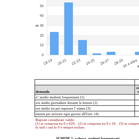
ri
domanda
v
n° medio studenti frequentanti (1)
ore studio giornaliere durante le lezioni (2)
ore studio tot per superare l' esame (3)
minuti per arrivare ogni giorno all'Univ. (4)
Risposte considerate valide:
(1) se compresa tra 0 e 420; (2) se compresa tra 0 e 10; (3) se compre
In tutti i casi lo 0 è sempre escluso.
SCHEDE 1: valutaz. studenti frequentanti