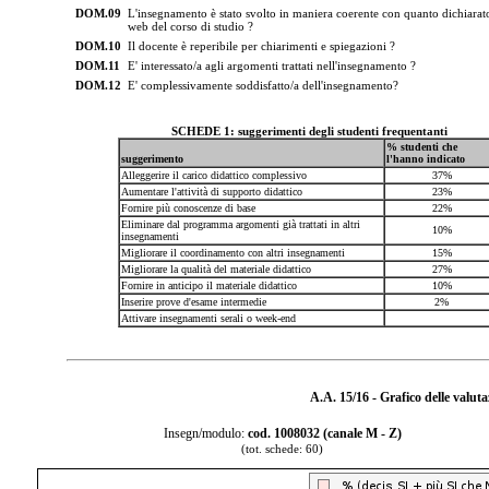
DOM.09
L'insegnamento è stato svolto in maniera coerente con quanto dichiarato
web del corso di studio ?
DOM.10
Il docente è reperibile per chiarimenti e spiegazioni ?
DOM.11
E' interessato/a agli argomenti trattati nell'insegnamento ?
DOM.12
E' complessivamente soddisfatto/a dell'insegnamento?
SCHEDE 1: suggerimenti degli studenti frequentanti
% studenti che
suggerimento
l'hanno indicato
Alleggerire il carico didattico complessivo
37%
Aumentare l'attività di supporto didattico
23%
Fornire più conoscenze di base
22%
Eliminare dal programma argomenti già trattati in altri
10%
insegnamenti
Migliorare il coordinamento con altri insegnamenti
15%
Migliorare la qualità del materiale didattico
27%
Fornire in anticipo il materiale didattico
10%
Inserire prove d'esame intermedie
2%
Attivare insegnamenti serali o week-end
A.A. 15/16 - Grafico delle valut
Insegn/modulo:
cod. 1008032 (canale M - Z)
(tot. schede: 60)