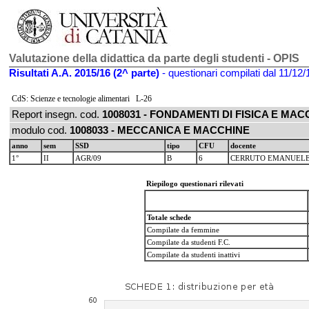
Valutazione della didattica da parte degli studenti - OPIS
Risultati A.A. 2015/16 (2^ parte)
- questionari compilati dal 11/12/
CdS: Scienze e tecnologie alimentari L-26
Report insegn. cod.
1008031 - FONDAMENTI DI FISICA E MAC
modulo cod.
1008033 - MECCANICA E MACCHINE
anno
sem
SSD
tipo
CFU
docente
1°
II
AGR/09
B
6
CERRUTO EMANUEL
Riepilogo questionari rilevati
Totale schede
Compilate da femmine
Compilate da studenti F.C.
Compilate da studenti inattivi