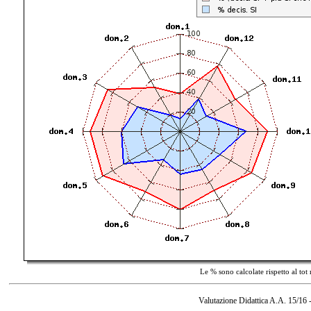
Le % sono calcolate rispetto al tot
Valutazione Didattica A.A. 15/16 -