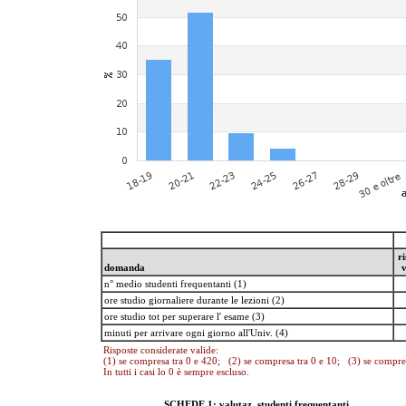
ri
domanda
v
n° medio studenti frequentanti (1)
ore studio giornaliere durante le lezioni (2)
ore studio tot per superare l' esame (3)
minuti per arrivare ogni giorno all'Univ. (4)
Risposte considerate valide:
(1) se compresa tra 0 e 420; (2) se compresa tra 0 e 10; (3) se compre
In tutti i casi lo 0 è sempre escluso.
SCHEDE 1: valutaz. studenti frequentanti