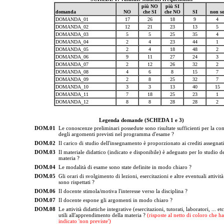
più NO
più SI
domanda
NO
che SI
che NO
SI
non s
DOMANDA_01
17
26
18
9
4
DOMANDA_02
12
21
23
13
5
DOMANDA_03
5
5
25
35
4
DOMANDA_04
2
4
23
44
1
DOMANDA_05
2
4
18
48
2
DOMANDA_06
9
11
27
24
3
DOMANDA_07
2
12
26
32
2
DOMANDA_08
4
6
8
15
7
DOMANDA_09
2
8
25
32
7
DOMANDA_10
3
3
13
40
15
DOMANDA_11
7
18
25
23
1
DOMANDA_12
8
8
28
28
2
Legenda domande (SCHEDA 1 e 3)
DOM.01
Le conoscenze preliminari possedute sono risultate sufficienti per la c
degli argomenti previsti nel programma d'esame ?
DOM.02
Il carico di studio dell'insegnamento è proporzionato ai crediti assegnati
DOM.03
Il materiale didattico (indicato e disponibile) è adeguato per lo studio de
materia ?
DOM.04
Le modalità di esame sono state definite in modo chiaro ?
DOM.05
Gli orari di svolgimento di lezioni, esercitazioni e altre eventuali attività
sono rispettati ?
DOM.06
Il docente stimola/motiva l'interesse verso la disciplina ?
DOM.07
Il docente espone gli argomenti in modo chiaro ?
DOM.08
Le attività didattiche integrative (esercitazioni, tutorati, laboratori, ... et
utili all'apprendimento della materia ?
(risposte al netto di coloro che h
indicato 'non previste')