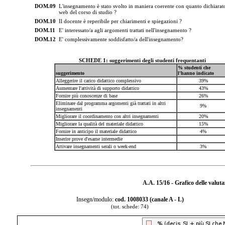
DOM.09
L'insegnamento è stato svolto in maniera coerente con quanto dichiarato
web del corso di studio ?
DOM.10
Il docente è reperibile per chiarimenti e spiegazioni ?
DOM.11
E' interessato/a agli argomenti trattati nell'insegnamento ?
DOM.12
E' complessivamente soddisfatto/a dell'insegnamento?
SCHEDE 1: suggerimenti degli studenti frequentanti
% studenti che
suggerimento
l'hanno indicato
Alleggerire il carico didattico complessivo
39%
Aumentare l'attività di supporto didattico
43%
Fornire più conoscenze di base
26%
Eliminare dal programma argomenti già trattati in altri
9%
insegnamenti
Migliorare il coordinamento con altri insegnamenti
20%
Migliorare la qualità del materiale didattico
15%
Fornire in anticipo il materiale didattico
4%
Inserire prove d'esame intermedie
Attivare insegnamenti serali o week-end
3%
A.A. 15/16 - Grafico delle valut
Insegn/modulo:
cod. 1008033 (canale A - L)
(tot. schede: 74)