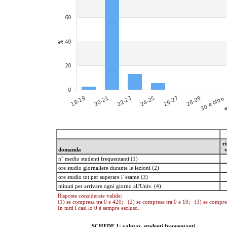
ri
domanda
v
n° medio studenti frequentanti (1)
ore studio giornaliere durante le lezioni (2)
ore studio tot per superare l' esame (3)
minuti per arrivare ogni giorno all'Univ. (4)
Risposte considerate valide:
(1) se compresa tra 0 e 420; (2) se compresa tra 0 e 10; (3) se compre
In tutti i casi lo 0 è sempre escluso.
SCHEDE 1: valutaz. studenti frequentanti