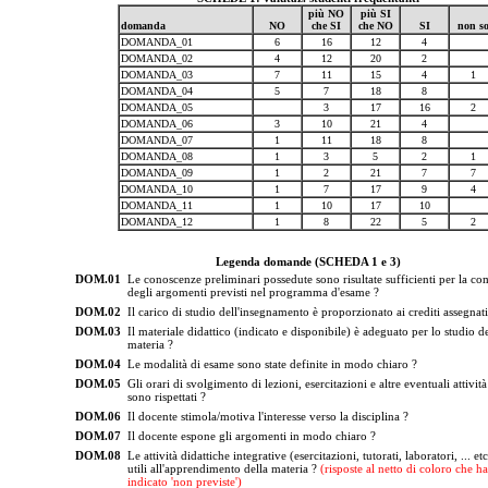
più NO
più SI
domanda
NO
che SI
che NO
SI
non s
DOMANDA_01
6
16
12
4
DOMANDA_02
4
12
20
2
DOMANDA_03
7
11
15
4
1
DOMANDA_04
5
7
18
8
DOMANDA_05
3
17
16
2
DOMANDA_06
3
10
21
4
DOMANDA_07
1
11
18
8
DOMANDA_08
1
3
5
2
1
DOMANDA_09
1
2
21
7
7
DOMANDA_10
1
7
17
9
4
DOMANDA_11
1
10
17
10
DOMANDA_12
1
8
22
5
2
Legenda domande (SCHEDA 1 e 3)
DOM.01
Le conoscenze preliminari possedute sono risultate sufficienti per la c
degli argomenti previsti nel programma d'esame ?
DOM.02
Il carico di studio dell'insegnamento è proporzionato ai crediti assegnati
DOM.03
Il materiale didattico (indicato e disponibile) è adeguato per lo studio de
materia ?
DOM.04
Le modalità di esame sono state definite in modo chiaro ?
DOM.05
Gli orari di svolgimento di lezioni, esercitazioni e altre eventuali attività
sono rispettati ?
DOM.06
Il docente stimola/motiva l'interesse verso la disciplina ?
DOM.07
Il docente espone gli argomenti in modo chiaro ?
DOM.08
Le attività didattiche integrative (esercitazioni, tutorati, laboratori, ... et
utili all'apprendimento della materia ?
(risposte al netto di coloro che h
indicato 'non previste')