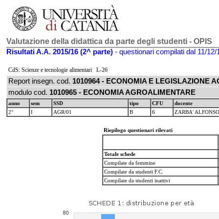
Valutazione della didattica da parte degli studenti - OPIS
Risultati A.A. 2015/16 (2^ parte)
- questionari compilati dal 11/12/
CdS: Scienze e tecnologie alimentari L-26
Report insegn. cod.
1010964 - ECONOMIA E LEGISLAZIONE
modulo cod.
1010965 - ECONOMIA AGROALIMENTARE
anno
sem
SSD
tipo
CFU
docente
2°
I
AGR/01
B
6
ZARBA' ALFONS
Riepilogo questionari rilevati
Totale schede
Compilate da femmine
Compilate da studenti F.C.
Compilate da studenti inattivi