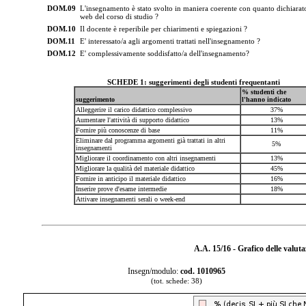
DOM.09
L'insegnamento è stato svolto in maniera coerente con quanto dichiarato
web del corso di studio ?
DOM.10
Il docente è reperibile per chiarimenti e spiegazioni ?
DOM.11
E' interessato/a agli argomenti trattati nell'insegnamento ?
DOM.12
E' complessivamente soddisfatto/a dell'insegnamento?
SCHEDE 1: suggerimenti degli studenti frequentanti
% studenti che
suggerimento
l'hanno indicato
Alleggerire il carico didattico complessivo
37%
Aumentare l'attività di supporto didattico
13%
Fornire più conoscenze di base
11%
Eliminare dal programma argomenti già trattati in altri
5%
insegnamenti
Migliorare il coordinamento con altri insegnamenti
13%
Migliorare la qualità del materiale didattico
45%
Fornire in anticipo il materiale didattico
16%
Inserire prove d'esame intermedie
18%
Attivare insegnamenti serali o week-end
A.A. 15/16 - Grafico delle valut
Insegn/modulo:
cod. 1010965
(tot. schede: 38)