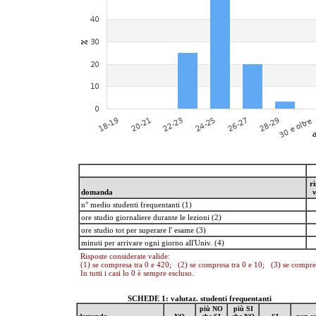
ri
domanda
v
n° medio studenti frequentanti (1)
ore studio giornaliere durante le lezioni (2)
ore studio tot per superare l' esame (3)
minuti per arrivare ogni giorno all'Univ. (4)
Risposte considerate valide:
(1) se compresa tra 0 e 420; (2) se compresa tra 0 e 10; (3) se compre
In tutti i casi lo 0 è sempre escluso.
SCHEDE 1: valutaz. studenti frequentanti
più NO
più SI