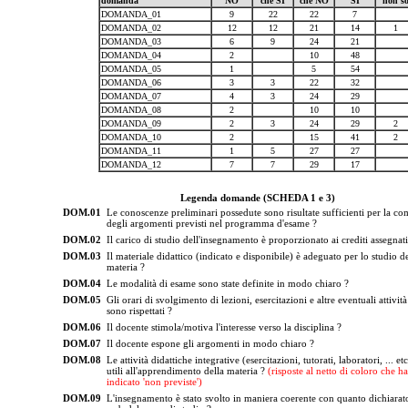
domanda
NO
che SI
che NO
SI
non s
DOMANDA_01
9
22
22
7
DOMANDA_02
12
12
21
14
1
DOMANDA_03
6
9
24
21
DOMANDA_04
2
10
48
DOMANDA_05
1
5
54
DOMANDA_06
3
3
22
32
DOMANDA_07
4
3
24
29
DOMANDA_08
2
10
10
DOMANDA_09
2
3
24
29
2
DOMANDA_10
2
15
41
2
DOMANDA_11
1
5
27
27
DOMANDA_12
7
7
29
17
Legenda domande (SCHEDA 1 e 3)
DOM.01
Le conoscenze preliminari possedute sono risultate sufficienti per la c
degli argomenti previsti nel programma d'esame ?
DOM.02
Il carico di studio dell'insegnamento è proporzionato ai crediti assegnati
DOM.03
Il materiale didattico (indicato e disponibile) è adeguato per lo studio de
materia ?
DOM.04
Le modalità di esame sono state definite in modo chiaro ?
DOM.05
Gli orari di svolgimento di lezioni, esercitazioni e altre eventuali attività
sono rispettati ?
DOM.06
Il docente stimola/motiva l'interesse verso la disciplina ?
DOM.07
Il docente espone gli argomenti in modo chiaro ?
DOM.08
Le attività didattiche integrative (esercitazioni, tutorati, laboratori, ... et
utili all'apprendimento della materia ?
(risposte al netto di coloro che h
indicato 'non previste')
DOM.09
L'insegnamento è stato svolto in maniera coerente con quanto dichiarato