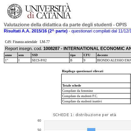
Valutazione della didattica da parte degli studenti - OPIS
Risultati A.A. 2015/16 (2^ parte)
- questionari compilati dal 11/12/
CdS: Finanza aziendale LM-77
Report insegn. cod.
1008287 - INTERNATIONAL ECONOMIC A
anno
sem
SSD
tipo
CFU
docente
1°
I
SECS-P/02
B
9
BIONDO ALESSIO EM
Riepilogo questionari rilevati
Totale schede
Compilate da femmine
Compilate da studenti F.C.
Compilate da studenti inattivi