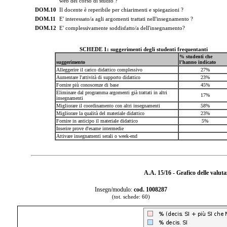
web del corso di studio ?
DOM.10
Il docente è reperibile per chiarimenti e spiegazioni ?
DOM.11
E' interessato/a agli argomenti trattati nell'insegnamento ?
DOM.12
E' complessivamente soddisfatto/a dell'insegnamento?
SCHEDE 1: suggerimenti degli studenti frequentanti
% studenti che
suggerimento
l'hanno indicato
Alleggerire il carico didattico complessivo
27%
Aumentare l'attività di supporto didattico
23%
Fornire più conoscenze di base
45%
Eliminare dal programma argomenti già trattati in altri
17%
insegnamenti
Migliorare il coordinamento con altri insegnamenti
58%
Migliorare la qualità del materiale didattico
23%
Fornire in anticipo il materiale didattico
5%
Inserire prove d'esame intermedie
Attivare insegnamenti serali o week-end
A.A. 15/16 - Grafico delle valut
Insegn/modulo:
cod. 1008287
(tot. schede: 60)