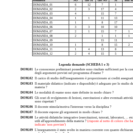
domanda
NO
che SI
che NO
SI
non s
DOMANDA_01
6
12
7
1
DOMANDA_02
2
3
17
4
DOMANDA_03
4
15
7
DOMANDA_04
1
1
11
13
DOMANDA_05
1
8
17
DOMANDA_06
3
3
10
10
DOMANDA_07
2
1
15
7
1
DOMANDA_08
2
1
1
1
DOMANDA_09
15
11
DOMANDA_10
1
8
15
2
DOMANDA_11
1
4
13
8
DOMANDA_12
2
4
15
5
Legenda domande (SCHEDA 1 e 3)
DOM.01
Le conoscenze preliminari possedute sono risultate sufficienti per la c
degli argomenti previsti nel programma d'esame ?
DOM.02
Il carico di studio dell'insegnamento è proporzionato ai crediti assegnati
DOM.03
Il materiale didattico (indicato e disponibile) è adeguato per lo studio de
materia ?
DOM.04
Le modalità di esame sono state definite in modo chiaro ?
DOM.05
Gli orari di svolgimento di lezioni, esercitazioni e altre eventuali attività
sono rispettati ?
DOM.06
Il docente stimola/motiva l'interesse verso la disciplina ?
DOM.07
Il docente espone gli argomenti in modo chiaro ?
DOM.08
Le attività didattiche integrative (esercitazioni, tutorati, laboratori, ... et
utili all'apprendimento della materia ?
(risposte al netto di coloro che h
indicato 'non previste')
DOM.09
L'insegnamento è stato svolto in maniera coerente con quanto dichiarato