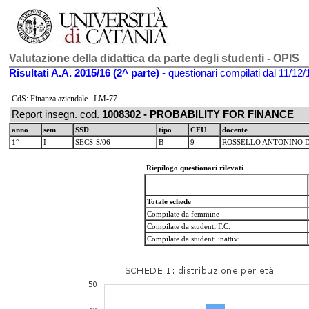
Valutazione della didattica da parte degli studenti - OPIS
Risultati A.A. 2015/16 (2^ parte)
- questionari compilati dal 11/12/
CdS: Finanza aziendale LM-77
Report insegn. cod.
1008302 - PROBABILITY FOR FINANCE
anno
sem
SSD
tipo
CFU
docente
1°
I
SECS-S/06
B
9
ROSSELLO ANTONINO 
Riepilogo questionari rilevati
Totale schede
Compilate da femmine
Compilate da studenti F.C.
Compilate da studenti inattivi