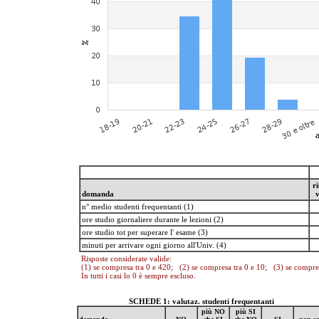
ri
domanda
v
n° medio studenti frequentanti (1)
ore studio giornaliere durante le lezioni (2)
ore studio tot per superare l' esame (3)
minuti per arrivare ogni giorno all'Univ. (4)
Risposte considerate valide:
(1) se compresa tra 0 e 420; (2) se compresa tra 0 e 10; (3) se compre
In tutti i casi lo 0 è sempre escluso.
SCHEDE 1: valutaz. studenti frequentanti
più NO
più SI