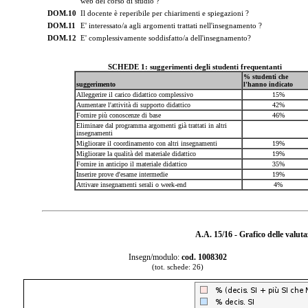
web del corso di studio ?
DOM.10
Il docente è reperibile per chiarimenti e spiegazioni ?
DOM.11
E' interessato/a agli argomenti trattati nell'insegnamento ?
DOM.12
E' complessivamente soddisfatto/a dell'insegnamento?
SCHEDE 1: suggerimenti degli studenti frequentanti
% studenti che
suggerimento
l'hanno indicato
Alleggerire il carico didattico complessivo
15%
Aumentare l'attività di supporto didattico
42%
Fornire più conoscenze di base
46%
Eliminare dal programma argomenti già trattati in altri
insegnamenti
Migliorare il coordinamento con altri insegnamenti
19%
Migliorare la qualità del materiale didattico
19%
Fornire in anticipo il materiale didattico
35%
Inserire prove d'esame intermedie
19%
Attivare insegnamenti serali o week-end
4%
A.A. 15/16 - Grafico delle valut
Insegn/modulo:
cod. 1008302
(tot. schede: 26)