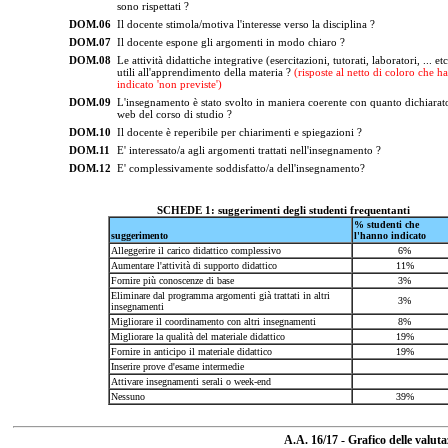
sono rispettati ?
DOM.06
Il docente stimola/motiva l'interesse verso la disciplina ?
DOM.07
Il docente espone gli argomenti in modo chiaro ?
DOM.08
Le attività didattiche integrative (esercitazioni, tutorati, laboratori, ... et
utili all'apprendimento della materia ?
(risposte al netto di coloro che h
indicato 'non previste')
DOM.09
L'insegnamento è stato svolto in maniera coerente con quanto dichiarato
web del corso di studio ?
DOM.10
Il docente è reperibile per chiarimenti e spiegazioni ?
DOM.11
E' interessato/a agli argomenti trattati nell'insegnamento ?
DOM.12
E' complessivamente soddisfatto/a dell'insegnamento?
SCHEDE 1: suggerimenti degli studenti frequentanti
% studenti che
suggerimento
l'hanno indicato
Alleggerire il carico didattico complessivo
6%
Aumentare l'attività di supporto didattico
11%
Fornire più conoscenze di base
3%
Eliminare dal programma argomenti già trattati in altri
3%
insegnamenti
Migliorare il coordinamento con altri insegnamenti
8%
Migliorare la qualità del materiale didattico
19%
Fornire in anticipo il materiale didattico
19%
Inserire prove d'esame intermedie
Attivare insegnamenti serali o week-end
Nessuno
39%
A.A. 16/17 - Grafico delle valut