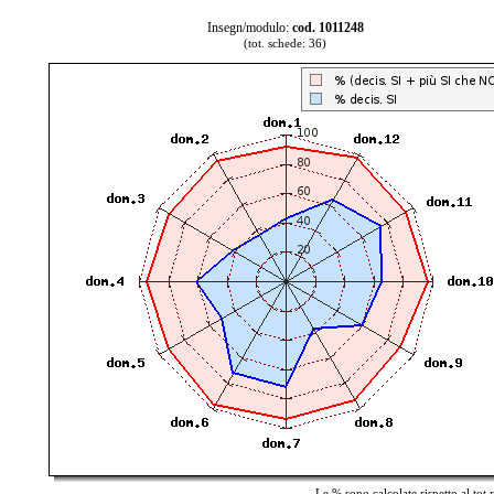
Insegn/modulo:
cod. 1011248
(tot. schede: 36)
Le % sono calcolate rispetto al tot 