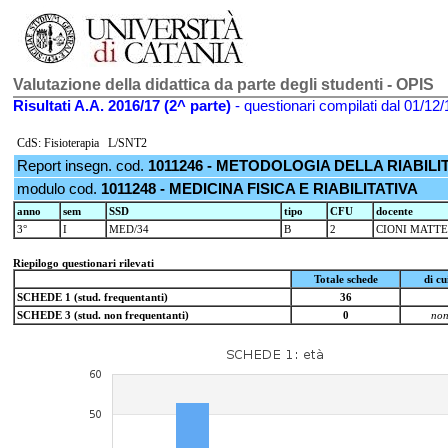
Valutazione della didattica da parte degli studenti - OPIS
Risultati A.A. 2016/17 (2^ parte)
- questionari compilati dal 01/12/
CdS: Fisioterapia L/SNT2
Report insegn. cod.
1011246 - METODOLOGIA DELLA RIABILI
modulo cod.
1011248 - MEDICINA FISICA E RIABILITATIVA
anno
sem
SSD
tipo
CFU
docente
3°
I
MED/34
B
2
CIONI MATT
Riepilogo questionari rilevati
Totale schede
di c
SCHEDE 1 (stud. frequentanti)
36
SCHEDE 3 (stud. non frequentanti)
0
non