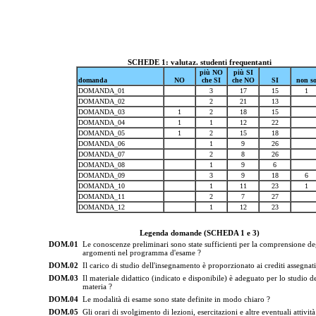
SCHEDE 1: valutaz. studenti frequentanti
più NO
più SI
domanda
NO
che SI
che NO
SI
non s
DOMANDA_01
3
17
15
1
DOMANDA_02
2
21
13
DOMANDA_03
1
2
18
15
DOMANDA_04
1
1
12
22
DOMANDA_05
1
2
15
18
DOMANDA_06
1
9
26
DOMANDA_07
2
8
26
DOMANDA_08
1
9
6
DOMANDA_09
3
9
18
6
DOMANDA_10
1
11
23
1
DOMANDA_11
2
7
27
DOMANDA_12
1
12
23
Legenda domande (SCHEDA 1 e 3)
DOM.01
Le conoscenze preliminari sono state sufficienti per la comprensione de
argomenti nel programma d'esame ?
DOM.02
Il carico di studio dell'insegnamento è proporzionato ai crediti assegnati
DOM.03
Il materiale didattico (indicato e disponibile) è adeguato per lo studio de
materia ?
DOM.04
Le modalità di esame sono state definite in modo chiaro ?
DOM.05
Gli orari di svolgimento di lezioni, esercitazioni e altre eventuali attività