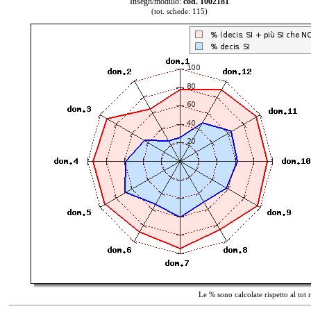
Insegn/modulo:
cod. 1002181
(tot. schede: 115)
Le % sono calcolate rispetto al tot 