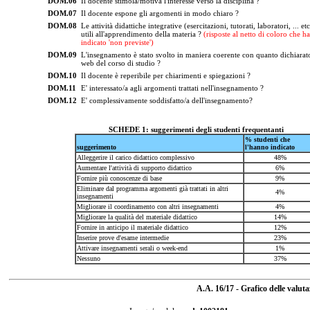
DOM.06
Il docente stimola/motiva l'interesse verso la disciplina ?
DOM.07
Il docente espone gli argomenti in modo chiaro ?
DOM.08
Le attività didattiche integrative (esercitazioni, tutorati, laboratori, ... et
utili all'apprendimento della materia ?
(risposte al netto di coloro che h
indicato 'non previste')
DOM.09
L'insegnamento è stato svolto in maniera coerente con quanto dichiarato
web del corso di studio ?
DOM.10
Il docente è reperibile per chiarimenti e spiegazioni ?
DOM.11
E' interessato/a agli argomenti trattati nell'insegnamento ?
DOM.12
E' complessivamente soddisfatto/a dell'insegnamento?
SCHEDE 1: suggerimenti degli studenti frequentanti
% studenti che
suggerimento
l'hanno indicato
Alleggerire il carico didattico complessivo
48%
Aumentare l'attività di supporto didattico
6%
Fornire più conoscenze di base
9%
Eliminare dal programma argomenti già trattati in altri
4%
insegnamenti
Migliorare il coordinamento con altri insegnamenti
4%
Migliorare la qualità del materiale didattico
14%
Fornire in anticipo il materiale didattico
12%
Inserire prove d'esame intermedie
23%
Attivare insegnamenti serali o week-end
1%
Nessuno
37%
A.A. 16/17 - Grafico delle valut