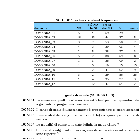
SCHEDE 1: valutaz. studenti frequentanti
più NO
più SI
domanda
NO
che SI
che NO
SI
non s
DOMANDA_01
5
21
59
29
1
DOMANDA_02
16
23
44
27
5
DOMANDA_03
3
7
53
50
2
DOMANDA_04
4
3
39
65
4
DOMANDA_05
2
5
28
77
3
DOMANDA_06
5
7
38
59
6
DOMANDA_07
1
5
38
69
2
DOMANDA_08
1
3
10
15
15
DOMANDA_09
1
2
41
62
9
DOMANDA_10
3
2
29
56
25
DOMANDA_11
1
4
35
72
3
DOMANDA_12
12
47
54
2
Legenda domande (SCHEDA 1 e 3)
DOM.01
Le conoscenze preliminari sono state sufficienti per la comprensione de
argomenti nel programma d'esame ?
DOM.02
Il carico di studio dell'insegnamento è proporzionato ai crediti assegnati
DOM.03
Il materiale didattico (indicato e disponibile) è adeguato per lo studio de
materia ?
DOM.04
Le modalità di esame sono state definite in modo chiaro ?
DOM.05
Gli orari di svolgimento di lezioni, esercitazioni e altre eventuali attività
sono rispettati ?