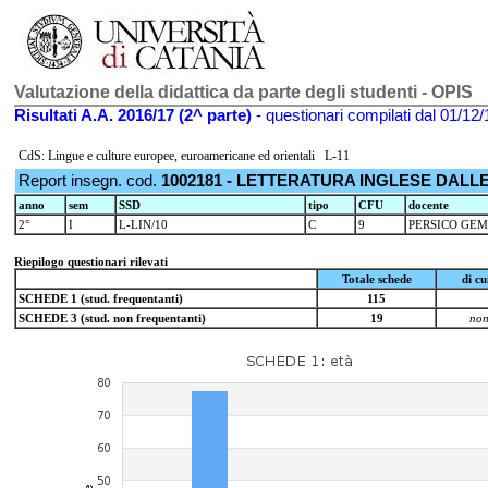
Valutazione della didattica da parte degli studenti - OPIS
Risultati A.A. 2016/17 (2^ parte)
- questionari compilati dal 01/12/
CdS: Lingue e culture europee, euroamericane ed orientali L-11
Report insegn. cod.
1002181 - LETTERATURA INGLESE DALLE 
anno
sem
SSD
tipo
CFU
docente
2°
I
L-LIN/10
C
9
PERSICO GE
Riepilogo questionari rilevati
Totale schede
di c
SCHEDE 1 (stud. frequentanti)
115
SCHEDE 3 (stud. non frequentanti)
19
non