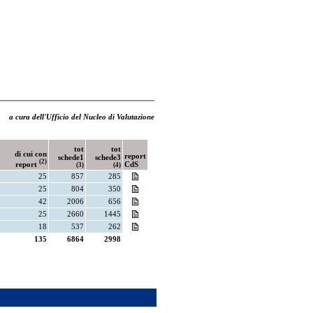
a cura dell'Ufficio del Nucleo di Valutazione
tot
tot
di cui con
report
schede1
schede3
(2)
report
CdS
(3)
(4)
25
857
285
25
804
350
42
2006
656
25
2660
1445
18
537
262
135
6864
2998