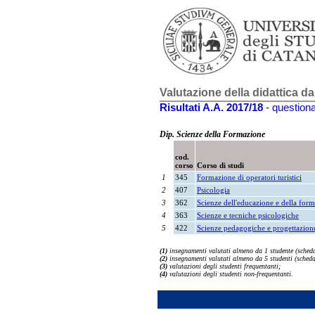
Valutazione della didattica da
Risultati A.A. 2017/18
- questiona
Dip. Scienze della Formazione
cod.
corso
Corso di studi
1
345
Formazione di operatori turistici
2
407
Psicologia
3
362
Scienze dell'educazione e della for
4
363
Scienze e tecniche psicologiche
5
422
Scienze pedagogiche e progettazion
(1)
insegnamenti valutati almeno da 1 studente (sched
(2)
insegnamenti valutati almeno da 5 studenti (sched
(3)
valutazioni degli studenti frequentanti;
(4)
valutazioni degli studenti non-frequentanti.