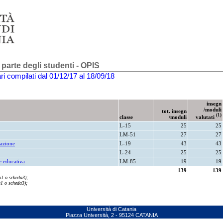
 parte degli studenti - OPIS
ri compilati dal 01/12/17 al 18/09/18
insegn
/moduli
tot. insegn
(1)
valutati
classe
/moduli
L-15
25
25
LM-51
27
27
mazione
L-19
43
43
L-24
25
25
e educativa
LM-85
19
19
139
139
a1 o scheda3);
a1 o scheda3);
Università di Catania
Piazza Università, 2 - 95124 CATANIA