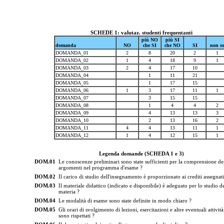
SCHEDE 1: valutaz. studenti frequentanti
più NO
più SI
domanda
NO
che SI
che NO
SI
non s
DOMANDA_01
2
8
20
2
1
DOMANDA_02
1
4
18
9
1
DOMANDA_03
2
4
17
10
DOMANDA_04
1
11
21
DOMANDA_05
1
17
15
DOMANDA_06
1
3
17
11
1
DOMANDA_07
3
15
15
DOMANDA_08
1
4
4
2
DOMANDA_09
4
13
13
3
DOMANDA_10
2
13
16
2
DOMANDA_11
4
4
13
11
1
DOMANDA_12
1
4
12
15
1
Legenda domande (SCHEDA 1 e 3)
DOM.01
Le conoscenze preliminari sono state sufficienti per la comprensione de
argomenti nel programma d'esame ?
DOM.02
Il carico di studio dell'insegnamento è proporzionato ai crediti assegnati
DOM.03
Il materiale didattico (indicato e disponibile) è adeguato per lo studio de
materia ?
DOM.04
Le modalità di esame sono state definite in modo chiaro ?
DOM.05
Gli orari di svolgimento di lezioni, esercitazioni e altre eventuali attività
sono rispettati ?