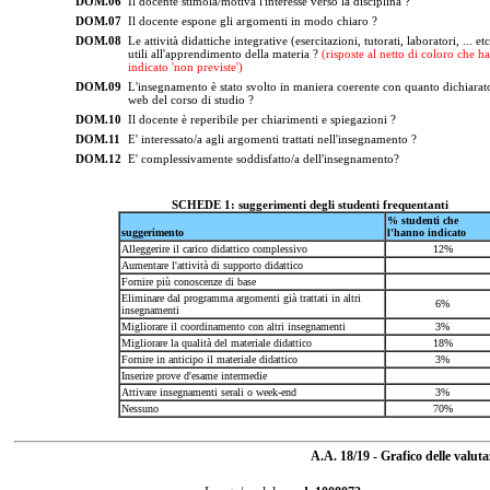
DOM.06
Il docente stimola/motiva l'interesse verso la disciplina ?
DOM.07
Il docente espone gli argomenti in modo chiaro ?
DOM.08
Le attività didattiche integrative (esercitazioni, tutorati, laboratori, ... et
utili all'apprendimento della materia ?
(risposte al netto di coloro che h
indicato 'non previste')
DOM.09
L'insegnamento è stato svolto in maniera coerente con quanto dichiarato
web del corso di studio ?
DOM.10
Il docente è reperibile per chiarimenti e spiegazioni ?
DOM.11
E' interessato/a agli argomenti trattati nell'insegnamento ?
DOM.12
E' complessivamente soddisfatto/a dell'insegnamento?
SCHEDE 1: suggerimenti degli studenti frequentanti
% studenti che
suggerimento
l'hanno indicato
Alleggerire il carico didattico complessivo
12%
Aumentare l'attività di supporto didattico
Fornire più conoscenze di base
Eliminare dal programma argomenti già trattati in altri
6%
insegnamenti
Migliorare il coordinamento con altri insegnamenti
3%
Migliorare la qualità del materiale didattico
18%
Fornire in anticipo il materiale didattico
3%
Inserire prove d'esame intermedie
Attivare insegnamenti serali o week-end
3%
Nessuno
70%
A.A. 18/19 - Grafico delle valut