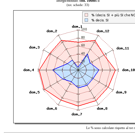
Insegn/modulo:
cod. 1008073
(tot. schede: 33)
Le % sono calcolate rispetto al tot 