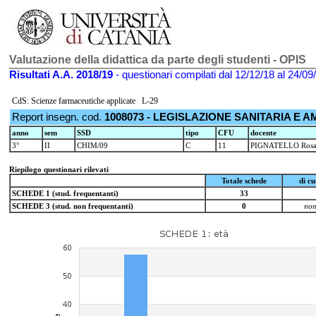
Valutazione della didattica da parte degli studenti - OPIS
Risultati A.A. 2018/19
- questionari compilati dal 12/12/18 al 24/09
CdS: Scienze farmaceutiche applicate L-29
Report insegn. cod.
1008073 - LEGISLAZIONE SANITARIA E 
anno
sem
SSD
tipo
CFU
docente
3°
II
CHIM/09
C
11
PIGNATELLO Rosa
Riepilogo questionari rilevati
Totale schede
di c
SCHEDE 1 (stud. frequentanti)
33
SCHEDE 3 (stud. non frequentanti)
0
non